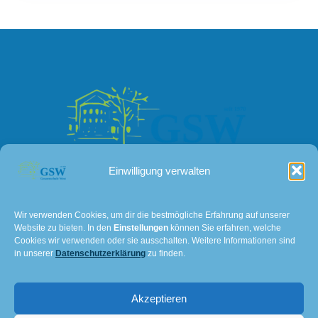
Einwilligung verwalten
Kontakt
Wir verwenden Cookies, um dir die bestmögliche Erfahrung auf unserer
Website zu bieten. In den
Einstellungen
können Sie erfahren, welche
Lissaer Straße 7
Cookies wir verwenden oder sie ausschalten. Weitere Informationen sind
28237 Bremen
in unserer
Datenschutzerklärung
zu finden.
Tel: 0421 – 36114611
Akzeptieren
E-Mail:
501@schulverwaltung.bremen.de