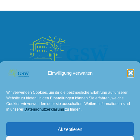
Einwilligung verwalten
Kontakt
Wir verwenden Cookies, um dir die bestmögliche Erfahrung auf unserer
Website zu bieten. In den
Einstellungen
können Sie erfahren, welche
Lissaer Straße 7
Cookies wir verwenden oder sie ausschalten. Weitere Informationen sind
in unserer
Datenschutzerklärung
zu finden.
28237 Bremen
Tel: 0421 – 36114611
Akzeptieren
E-Mail:
501@schulverwaltung.bremen.de