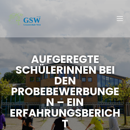
AUFGEREGTE
SCHÜLERINNEN BEI
DEN
PROBEBEWERBUNGE
N – EIN
ERFAHRUNGSBERICH
T