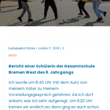
by
on
Rebekka Patzke
Mai 17, 2018
0
|
|
NEWS
Bericht einer Schülerin der Gesamtschule
Bremen West des 9. Jahrgangs
Ich wurde um 8:40 Uhr mit dem Auto von
meinem Vater zu meinem
Vorstellungsgespräch gefahren. Als ich dort
ankam, war ich sehr aufgeregt. Um 9:20 Uhr
kamen wir endlich an, dann ging es auch schon