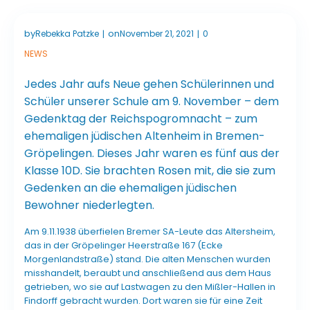
by
on
Rebekka Patzke
November 21, 2021
0
|
|
NEWS
Jedes Jahr aufs Neue gehen Schülerinnen und
Schüler unserer Schule am 9. November – dem
Gedenktag der Reichspogromnacht – zum
ehemaligen jüdischen Altenheim in Bremen-
Gröpelingen. Dieses Jahr waren es fünf aus der
Klasse 10D. Sie brachten Rosen mit, die sie zum
Gedenken an die ehemaligen jüdischen
Bewohner niederlegten.
Am 9.11.1938 überfielen Bremer SA-Leute das Altersheim,
das in der Gröpelinger Heerstraße 167 (Ecke
Morgenlandstraße) stand. Die alten Menschen wurden
misshandelt, beraubt und anschließend aus dem Haus
getrieben, wo sie auf Last­wa­gen zu den Mißler-Hallen in
Fin­dorff ge­bracht wurden. Dort waren sie für eine Zeit