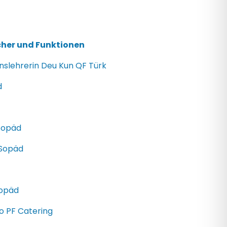
her und Funktionen
nslehrerin Deu Kun QF Türk
d
Sopäd
 Sopäd
Sopäd
o PF Catering