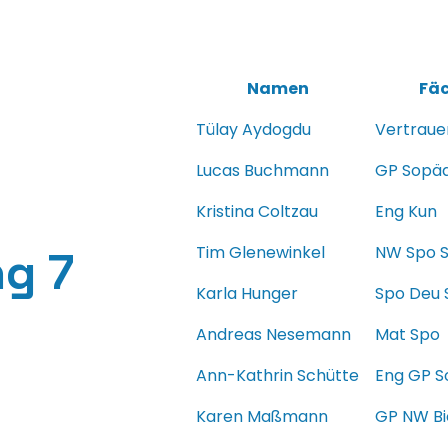
Namen
Fäc
Tülay Aydogdu
Vertraue
Lucas Buchmann
GP Sopä
Kristina Coltzau
Eng Kun
Tim Glenewinkel
NW Spo 
g 7
Karla Hunger
Spo Deu
Andreas Nesemann
Mat Spo
Ann-Kathrin Schütte
Eng GP 
Karen Maßmann
GP NW Bi