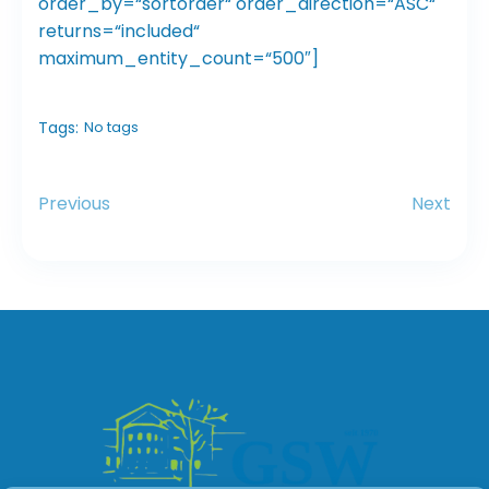
order_by=“sortorder“ order_direction=“ASC“
returns=“included“
maximum_entity_count=“500″]
Tags:
No tags
Previous
Next