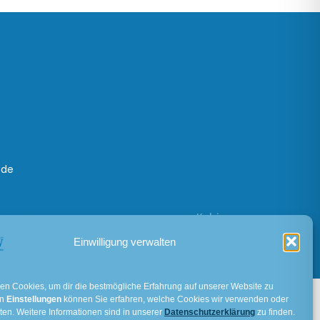
.de
Created for free using WordPress and
Kubio
Einwilligung verwalten
en Cookies, um dir die bestmögliche Erfahrung auf unserer Website zu
en
Einstellungen
können Sie erfahren, welche Cookies wir verwenden oder
ten. Weitere Informationen sind in unserer
Datenschutzerklärung
zu finden.