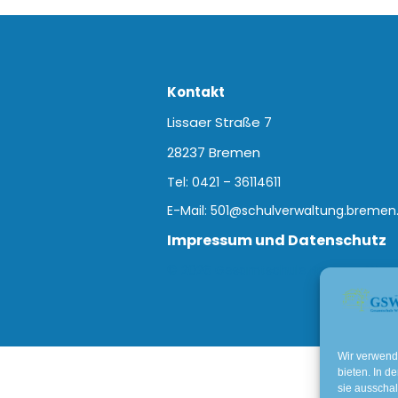
Kontakt
Lissaer Straße 7
28237 Bremen
Tel: 0421 – 36114611
E-Mail:
501@schulverwaltung.bremen
Impressum und Datenschutz
© 2026 Gesamtschule Bremen-West. 
Wir verwend
bieten. In d
sie ausschal