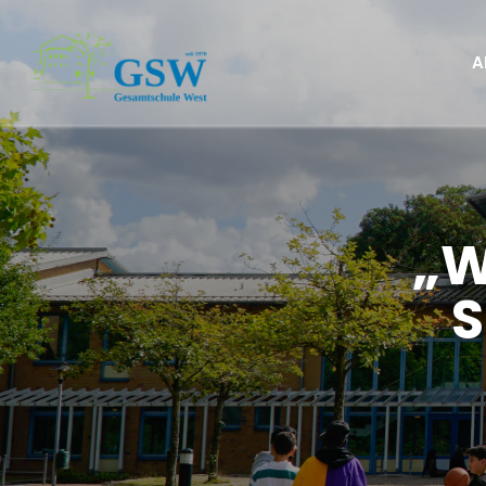
A
„W
S