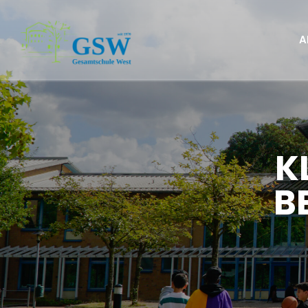
A
K
B