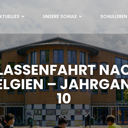
KTUELLES
UNSERE SCHULE
SCHULLEBEN
LASSENFAHRT NA
ELGIEN – JAHRGA
10