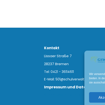
Kontakt
Lissaer Straße 7
28237 Bremen
Tel: 0421 - 36114611
Wir verwend
bieten. In d
E-Mail:
501@schulverwaltung.bremen
sie ausschal
Impressum und Datenschutz
© 2026 Gesamtschule Bremen-West. 
Akz