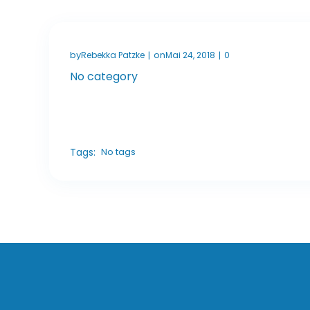
by
on
Rebekka Patzke
Mai 24, 2018
0
|
|
No category
Tags:
No tags