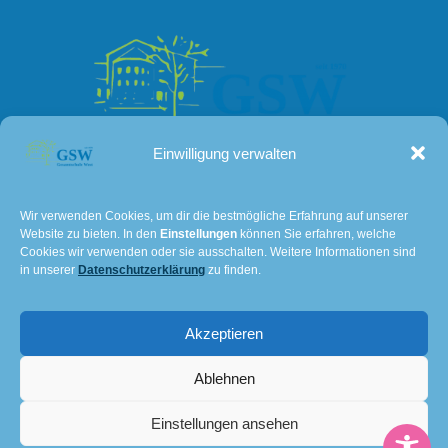
Einwilligung verwalten
Kontakt
Wir verwenden Cookies, um dir die bestmögliche Erfahrung auf unserer
Website zu bieten. In den
Einstellungen
können Sie erfahren, welche
Lissaer Straße 7
Cookies wir verwenden oder sie ausschalten. Weitere Informationen sind
28237 Bremen
in unserer
Datenschutzerklärung
zu finden.
Tel: 0421 – 36114611
Akzeptieren
E-Mail:
501@schulverwaltung.bremen.de
Impressum und Datenschutz
Ablehnen
© 2026 Gesamtschule Bremen-West. Created for free
Einstellungen ansehen
using WordPress and
Kubio