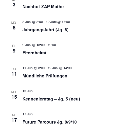
,
3
Nachhol-ZAP Mathe
N
8 Juni @ 8:00
-
12 Juni @ 17:00
MO.
a
8
Jahrgangsfahrt (Jg. 8)
v
9 Juni @ 18:00
-
19:00
DI.
9
i
Elternbeirat
g
11 Juni @ 8:00
-
12 Juni @ 14:30
DO.
11
Mündliche Prüfungen
a
t
15 Juni
MO.
15
Kennenlerntag – Jg. 5 (neu)
i
17 Juni
MI.
o
17
Future Parcours Jg. 8/9/10
n