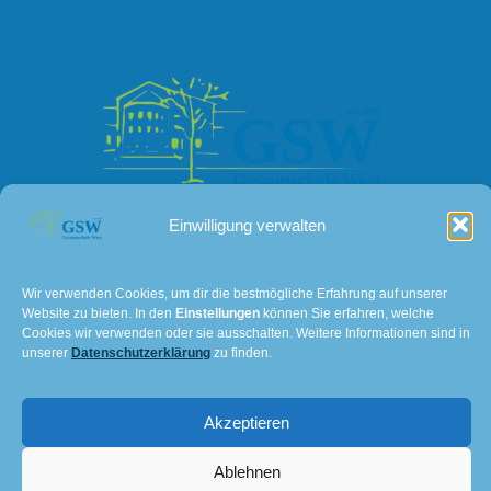
Einwilligung verwalten
Kontakt
Wir verwenden Cookies, um dir die bestmögliche Erfahrung auf unserer
Lissaer Straße 7
Website zu bieten. In den
Einstellungen
können Sie erfahren, welche
Cookies wir verwenden oder sie ausschalten. Weitere Informationen sind in
28237 Bremen
unserer
Datenschutzerklärung
zu finden.
Tel: 0421 - 36114611
E-Mail:
501@schulverwaltung.bremen.de
Akzeptieren
Impressum und Datenschutz
Ablehnen
© 2026 Gesamtschule Bremen-West. Created for free