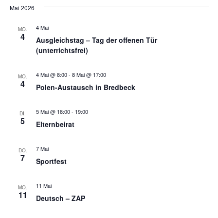
e
s
a
e
h
Mai 2026
t
t
e
r
e
u
r
4 Mai
m
MO.
a
4
w
Ausgleichstag – Tag der offenen Tür
a
ä
n
(unterrichtsfrei)
h
l
s
n
e
4 Mai @ 8:00
-
8 Mai @ 17:00
MO.
t
n
4
s
Polen-Austausch in Bredbeck
.
a
t
5 Mai @ 18:00
-
19:00
l
DI.
5
Elternbeirat
a
t
u
7 Mai
l
DO.
7
Sportfest
n
t
g
11 Mai
MO.
u
11
A
Deutsch – ZAP
n
n