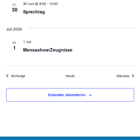
30 Juni @ 8:00
-
14:00
DI.
30
Sprechtag
Juli 2026
1 Juli
MI.
1
Mensashow/Zeugnisse
Veranstaltungen
Verans
Vorherige
Heute
Nächste
Kalender abonnieren