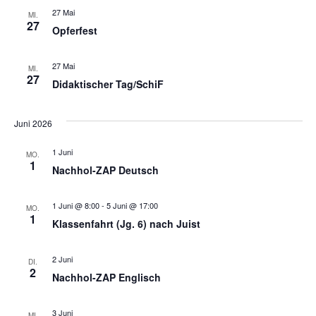
d
a
27 Mai
MI.
27
Opferfest
t
A
i
27 Mai
n
MI.
27
Didaktischer Tag/SchiF
o
s
n
Juni 2026
i
1 Juni
MO.
c
1
Nachhol-ZAP Deutsch
h
1 Juni @ 8:00
-
5 Juni @ 17:00
MO.
1
t
Klassenfahrt (Jg. 6) nach Juist
e
2 Juni
DI.
2
Nachhol-ZAP Englisch
n
3 Juni
MI.