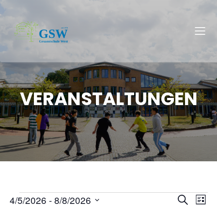
VERANSTALTUNGEN
4/5/2026
 - 
8/8/2026
V
V
S
Veranstaltungen
L
u
D
i
c