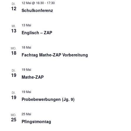
12 Mai @ 16:30
-
17:30
DI.
s
12
g
Schulkonferenz
i
e
13 Mai
MI.
c
13
Englisch – ZAP
n
h
S
t
18 Mai
MO.
18
Fachtag Mathe-ZAP Vorbereitung
e
u
n
19 Mai
DI.
c
19
-
Mathe-ZAP
h
N
19 Mai
DI.
a
19
e
Probebewerbungen (Jg. 9)
v
u
25 Mai
MO.
i
25
Pfingstmontag
n
g