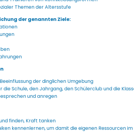
ozialer Themen der Altersstufe
ichung der genannten Ziele:
ationen
bungen
aben
ahrungen
en
eeinflussung der dinglichen Umgebung
ür die Schule, den Jahrgang, den Schülerclub und die Klas
besprechen und anregen
d finden, Kraft tanken
ken kennenlernen, um damit die eigenen Ressourcen im