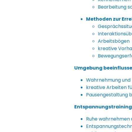
Bearbeitung s
Methoden zur Erre
Gesprächssitu
Interaktionsü
Arbeitsbögen
kreative Vorh
Bewegungserf
Umgebung beeinfluss
Wahrnehmung und B
kreative Arbeiten f
Pausengestaltung 
Entspannungstraining
Ruhe wahrnehmen un
Entspannungstechni