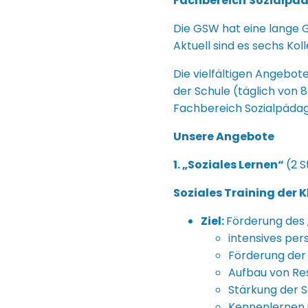
Fachbereich
Sozialpä
Die GSW hat eine lange G
Aktuell sind es sechs Ko
Die vielfältigen Angebo
der Schule (täglich von 
Fachbereich Sozialpädago
Unsere Angebote
1. „Soziales Lernen“
(2 S
Soziales Training der 
Ziel:
Förderung des „
intensives pe
Förderung der
Aufbau von Res
Stärkung der 
Kennenlernen 