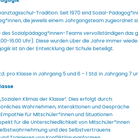
dagogik
anztagsschul-Tradition. Seit 1970 sind Sozial-Pädagog*inn
lleg*innen, die jeweils einem Jahrgangsteam zugeordnet s
te des Sozialpädagog*innen-Teams vervollständigen das
8.00-16.00 Uhr). Diese wurden über die Jahre immer wieder
gik ist an der Entwicklung der Schule beteiligt.
td. pro Klasse in Jahrgang 5 und 6 – 1 Std. in Jahrgang 7 u
Klasse
Sozialen Klimas der Klasse“. Dies erfolgt durch:
rsönliches Wahrnehmen, Interaktionen und Gespräche
 Empathie für Mitschüler*innen und Situationen
pekt für die Unterschiedlichkeit von Mitschüler*innen
Selbstwahrnehmung und des Selbstvertrauens
und Trainieren von Konfliktlösungsformen