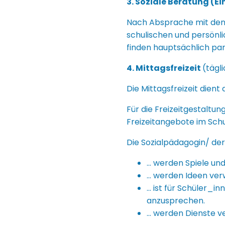
3. Soziale Beratung (Ei
Nach Absprache mit den 
schulischen und persönl
finden hauptsächlich para
4. Mittagsfreizeit
(tägl
Die Mittagsfreizeit dient
Für die Freizeitgestaltu
Freizeitangebote im Sch
Die Sozialpädagogin/ der
… werden Spiele und 
… werden Ideen verw
… ist für Schüler_i
anzusprechen.
… werden Dienste v