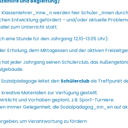
nzelhilfe und Begleitung)
Klassenlehrer_inne_n werden hier Schüler_innen durch 
ichen Entwicklung gefördert – und/oder aktuelle Problem
llel zum Unterricht statt.
ich eine Stunde für den Jahrgang: 12.10-13.05 Uhr):
 der Erholung, dem Mittagessen und der aktiven Freizeitge
ng hat jeder Jahrgang seinen Schülerclub, das Außengeländ
ulgebäude.
 Sozialpädagoge leitet den
Schülerclub
als Treffpunkt d
kreative Materialien zur Verfügung gestellt.
irklicht und Vorhaben geplant, z.B. Sport-Turniere.
nnen immer Gelegenheit, die Sozialpädagog_inn_en auf akt
ergeben, um Verantwortung zu fördern