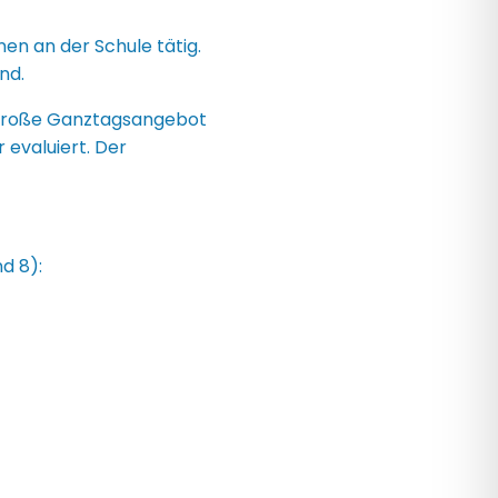
en an der Schule tätig.
ind.
 große Ganztagsangebot
 evaluiert. Der
nd 8):