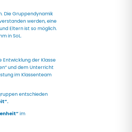
en. Die Gruppendynamik
r verstanden werden, eine
d Eltern ist so möglich.
mm in SoL.
 Entwicklung der Klasse
nen“ und dem Unterricht
lastung im Klassenteam
ngruppen entschieden
it
“.
enheit“
im