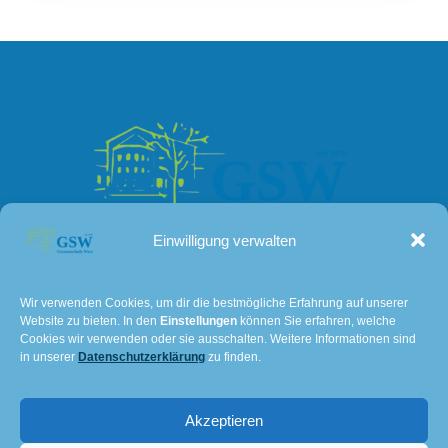
Einwilligung verwalten
Kontakt
Wir verwenden Cookies, um dir die bestmögliche Erfahrung auf unserer
Website zu bieten. In den
Einstellungen
können Sie erfahren, welche
Lissaer Straße 7
Cookies wir verwenden oder sie ausschalten. Weitere Informationen sind
28237 Bremen
in unserer
Datenschutzerklärung
zu finden.
Tel: 0421 – 36114611
Akzeptieren
E-Mail:
501@schulverwaltung.bremen.de