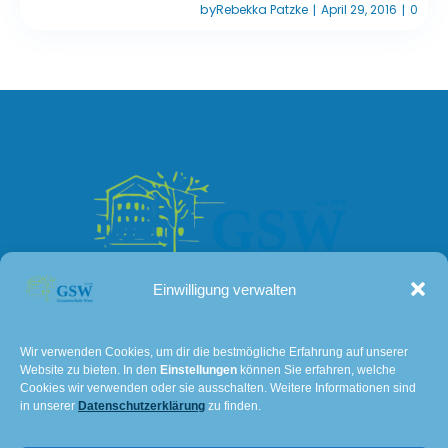
by
Rebekka Patzke
April 29, 2016
0
|
|
Einwilligung verwalten
Kontakt
Wir verwenden Cookies, um dir die bestmögliche Erfahrung auf unserer
Website zu bieten. In den
Einstellungen
können Sie erfahren, welche
Lissaer Straße 7
Cookies wir verwenden oder sie ausschalten. Weitere Informationen sind
in unserer
Datenschutzerklärung
zu finden.
28237 Bremen
Tel: 0421 – 36114611