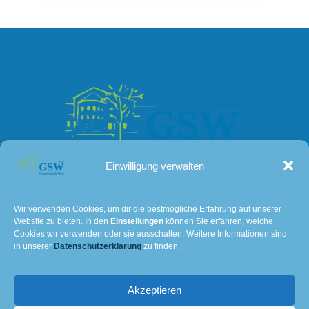
Einwilligung verwalten
Kontakt
Wir verwenden Cookies, um dir die bestmögliche Erfahrung auf unserer
Website zu bieten. In den
Einstellungen
können Sie erfahren, welche
Lissaer Straße 7
Cookies wir verwenden oder sie ausschalten. Weitere Informationen sind
28237 Bremen
in unserer
Datenschutzerklärung
zu finden.
Tel: 0421 – 36114611
Akzeptieren
E-Mail:
501@schulverwaltung.bremen.de