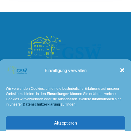
Einwilligung verwalten
Kontakt
Wir verwenden Cookies, um dir die bestmögliche Erfahrung auf unserer
Website zu bieten. In den
Einstellungen
können Sie erfahren, welche
Lissaer Straße 7
Cookies wir verwenden oder sie ausschalten. Weitere Informationen sind
28237 Bremen
in unserer
Datenschutzerklärung
zu finden.
Tel: 0421 – 36114611
Akzeptieren
E-Mail:
501@schulverwaltung.bremen.de