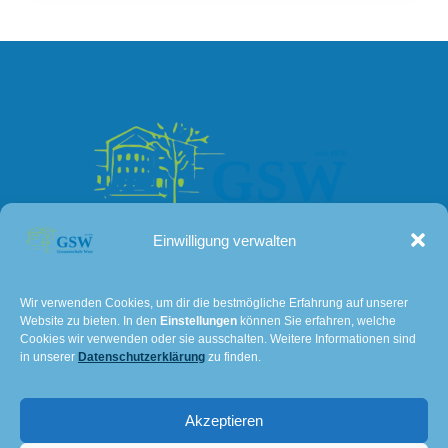
Einwilligung verwalten
Kontakt
Wir verwenden Cookies, um dir die bestmögliche Erfahrung auf unserer
Website zu bieten. In den
Einstellungen
können Sie erfahren, welche
Lissaer Straße 7
Cookies wir verwenden oder sie ausschalten. Weitere Informationen sind
28237 Bremen
in unserer
Datenschutzerklärung
zu finden.
Tel: 0421 – 36114611
Akzeptieren
E-Mail:
501@schulverwaltung.bremen.de