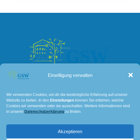
Einwilligung verwalten
Kontakt
Wir verwenden Cookies, um dir die bestmögliche Erfahrung auf unserer
Website zu bieten. In den
Einstellungen
können Sie erfahren, welche
Lissaer Straße 7
Cookies wir verwenden oder sie ausschalten. Weitere Informationen sind
28237 Bremen
in unserer
Datenschutzerklärung
zu finden.
Tel: 0421 – 36114611
Akzeptieren
E-Mail:
501@schulverwaltung.bremen.de