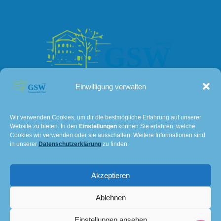
Einwilligung verwalten
Kontakt
Wir verwenden Cookies, um dir die bestmögliche Erfahrung auf unserer
Website zu bieten. In den
Einstellungen
können Sie erfahren, welche
Lissaer Straße 7
Cookies wir verwenden oder sie ausschalten. Weitere Informationen sind
28237 Bremen
in unserer
Datenschutzerklärung
zu finden.
Tel: 0421 – 36114611
Akzeptieren
E-Mail:
501@schulverwaltung.bremen.de
Impressum und Datenschutz
Ablehnen
© 2026 Gesamtschule Bremen-West. Created for free
Einstellungen ansehen