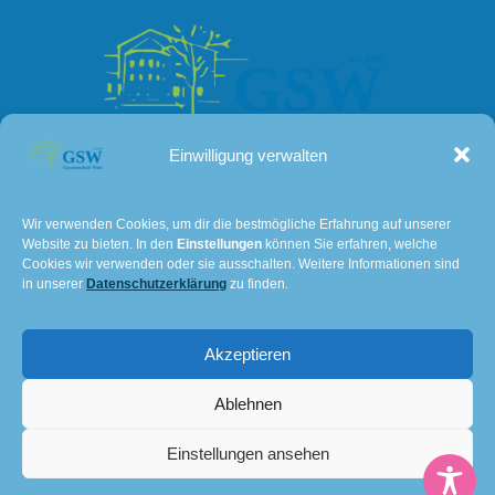
Einwilligung verwalten
Kontakt
Wir verwenden Cookies, um dir die bestmögliche Erfahrung auf unserer
Website zu bieten. In den
Einstellungen
können Sie erfahren, welche
Lissaer Straße 7
Cookies wir verwenden oder sie ausschalten. Weitere Informationen sind
28237 Bremen
in unserer
Datenschutzerklärung
zu finden.
Tel: 0421 – 36114611
Akzeptieren
E-Mail:
501@schulverwaltung.bremen.de
Impressum und Datenschutz
Ablehnen
© 2026 Gesamtschule Bremen-West. Created for free
Einstellungen ansehen
using WordPress and
Kubio