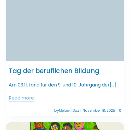
Tag der beruflichen Bildung
Am 03.11. fand für den 9. und 10. Jahrgang der[…]
Read more
by
Meltem Düz
November 18, 2025
0
|
|