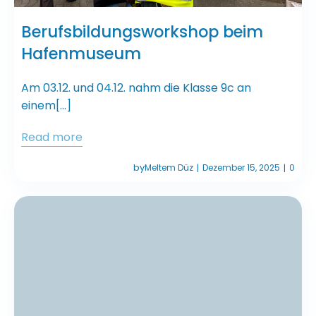
Berufsbildungsworkshop beim
Hafenmuseum
Am 03.12. und 04.12. nahm die Klasse 9c an
einem[…]
Read more
by
Meltem Düz
Dezember 15, 2025
0
|
|