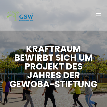
KRAFTRAUM
BEWIRBT SICH UM
PROJEKT DES
JAHRES DER
GEWOBA-STIFTUNG