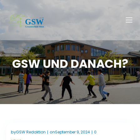
GSW UND DANACH?
by
on
GSW Redaktion
September 9, 2024
0
|
|