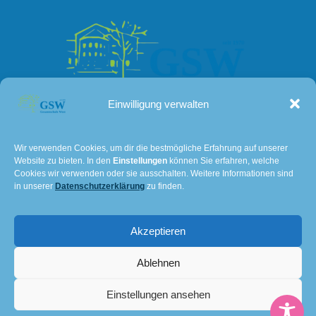
Einwilligung verwalten
Kontakt
Wir verwenden Cookies, um dir die bestmögliche Erfahrung auf unserer
Website zu bieten. In den
Einstellungen
können Sie erfahren, welche
Lissaer Straße 7
Cookies wir verwenden oder sie ausschalten. Weitere Informationen sind
28237 Bremen
in unserer
Datenschutzerklärung
zu finden.
Tel: 0421 – 36114611
Akzeptieren
E-Mail:
501@schulverwaltung.bremen.de
Impressum und Datenschutz
Ablehnen
© 2026 Gesamtschule Bremen-West. Created for free
Einstellungen ansehen
using WordPress and
Kubio