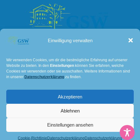
Einwilligung verwalten
Kontakt
Wir verwenden Cookies, um dir die bestmögliche Erfahrung auf unserer
Website zu bieten. In den
Einstellungen
können Sie erfahren, welche
Lissaer Straße 7
Cookies wir verwenden oder sie ausschalten. Weitere Informationen sind
28237 Bremen
in unserer
Datenschutzerklärung
zu finden.
Tel: 0421 – 36114611
Akzeptieren
E-Mail:
501@schulverwaltung.bremen.de
Impressum und Datenschutz
Ablehnen
© 2026 Gesamtschule Bremen-West. Created for free
Einstellungen ansehen
using WordPress and
Kubio
Cookie-Richtlinie
Datenschutzerklärung
Datenschutzerklärung