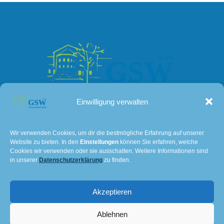
Einwilligung verwalten
Kontakt
Wir verwenden Cookies, um dir die bestmögliche Erfahrung auf unserer
Website zu bieten. In den
Einstellungen
können Sie erfahren, welche
Lissaer Straße 7
Cookies wir verwenden oder sie ausschalten. Weitere Informationen sind
28237 Bremen
in unserer
Datenschutzerklärung
zu finden.
Tel: 0421 – 36114611
Akzeptieren
E-Mail:
501@schulverwaltung.bremen.de
Impressum und Datenschutz
Ablehnen