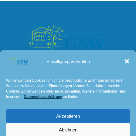
Einwilligung verwalten
Kontakt
Wir verwenden Cookies, um dir die bestmögliche Erfahrung auf unserer
Website zu bieten. In den
Einstellungen
können Sie erfahren, welche
Lissaer Straße 7
Cookies wir verwenden oder sie ausschalten. Weitere Informationen sind
28237 Bremen
in unserer
Datenschutzerklärung
zu finden.
Tel: 0421 – 36114611
Akzeptieren
E-Mail:
501@schulverwaltung.bremen.de
Impressum und Datenschutz
Ablehnen