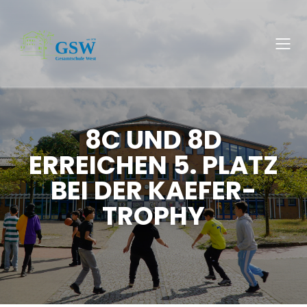
8C UND 8D
ERREICHEN 5. PLATZ
BEI DER KAEFER-
TROPHY