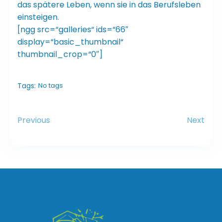
das spätere Leben, wenn sie in das Berufsleben
einsteigen.
[ngg src=“galleries“ ids=“66″
display=“basic_thumbnail“
thumbnail_crop=“0″]
Tags:
No tags
Previous
Next